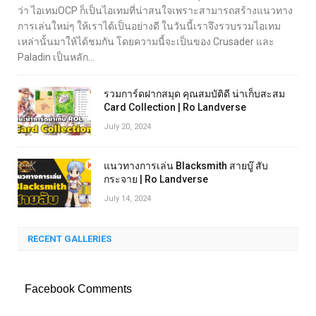
ว่า ไอเทมOCP ก็เป็นไอเทมที่น่าสนใจเพราะสามารถสร้างแนวทาง
การเล่นใหม่ๆ ให้เราได้เป็นอย่างดี ในวันนี้เราจึงรวบรวมไอเทม
เหล่านั้นมาให้ได้ชมกัน โดยความนี้จะเป็นของ Crusader และ
Paladin เป็นหลัก…
รวมการ์ดฝากสมุด คุณสมบัติดี น่าเก็บสะสม
Card Collection | Ro Landverse
July 20, 2024
แนวทางการเล่น Blacksmith สายบู๊ สับ
กระจาย | Ro Landverse
July 14, 2024
RECENT GALLERIES
Facebook Comments