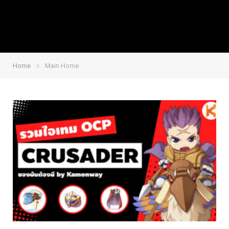
»
Home
Main Home