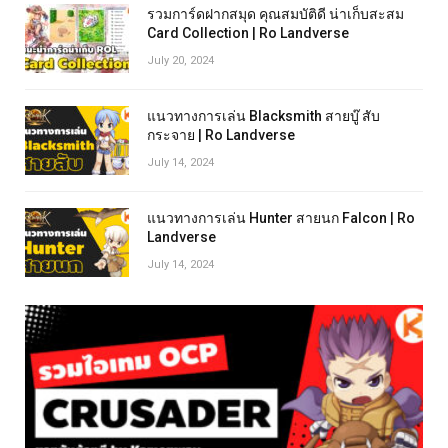
รวมการ์ดฝากสมุด คุณสมบัติดี น่าเก็บสะสม
Card Collection | Ro Landverse
July 20, 2024
แนวทางการเล่น Blacksmith สายบู๊ สับ
กระจาย | Ro Landverse
July 14, 2024
แนวทางการเล่น Hunter สายนก Falcon | Ro
Landverse
July 14, 2024