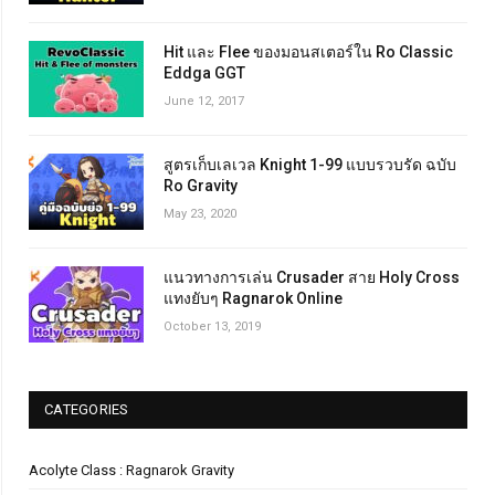
Hit และ Flee ของมอนสเตอร์ใน Ro Classic
Eddga GGT
June 12, 2017
สูตรเก็บเลเวล Knight 1-99 แบบรวบรัด ฉบับ
Ro Gravity
May 23, 2020
แนวทางการเล่น Crusader สาย Holy Cross
แทงยับๆ Ragnarok Online
October 13, 2019
CATEGORIES
Acolyte Class : Ragnarok Gravity