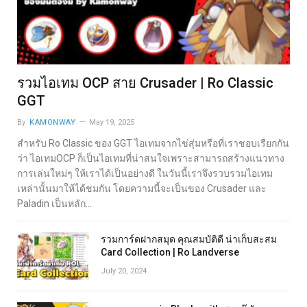
รวมไอเทม OCP สาย Crusader | Ro Classic
GGT
By
KAMONWAY
May 19, 2025
สำหรับ Ro Classic ของ GGT ไอเทมจากไข่สุ่มหรือที่เราชอบเรียกกัน
ว่า ไอเทมOCP ก็เป็นไอเทมที่น่าสนใจเพราะสามารถสร้างแนวทาง
การเล่นใหม่ๆ ให้เราได้เป็นอย่างดี ในวันนี้เราจึงรวบรวมไอเทม
เหล่านั้นมาให้ได้ชมกัน โดยความนี้จะเป็นของ Crusader และ
Paladin เป็นหลัก…
รวมการ์ดฝากสมุด คุณสมบัติดี น่าเก็บสะสม
Card Collection | Ro Landverse
July 20, 2024