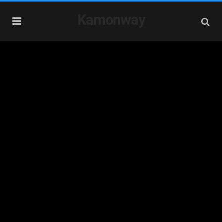
Kamonway