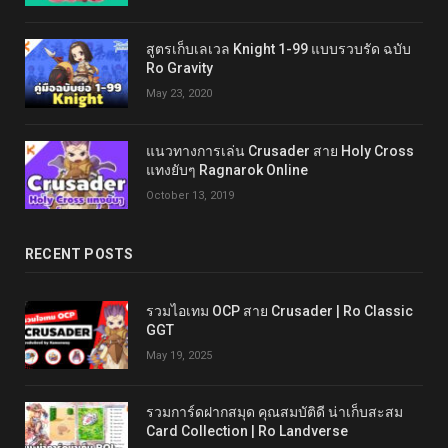
สูตรเก็บเลเวล Knight 1-99 แบบรวบรัด ฉบับ
Ro Gravity
May 23, 2020
แนวทางการเล่น Crusader สาย Holy Cross
แทงยับๆ Ragnarok Online
October 13, 2019
RECENT POSTS
รวมไอเทม OCP สาย Crusader | Ro Classic
GGT
May 19, 2025
รวมการ์ดฝากสมุด คุณสมบัติดี น่าเก็บสะสม
Card Collection | Ro Landverse