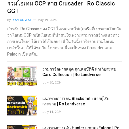
รวมไอเทม OCP สาย Crusader | Ro Classic
GGT
By
KAMONWAY
May 19, 2025
สำหรับ Ro Classic ของ GGT ไอเทมจากไข่สุ่มหรือที่เราชอบเรียกกัน
ว่า ไอเทมOCP ก็เป็นไอเทมที่น่าสนใจเพราะสามารถสร้างแนวทาง
การเล่นใหม่ๆ ให้เราได้เป็นอย่างดี ในวันนี้เราจึงรวบรวมไอเทม
เหล่านั้นมาให้ได้ชมกัน โดยความนี้จะเป็นของ Crusader และ
Paladin เป็นหลัก…
รวมการ์ดฝากสมุด คุณสมบัติดี น่าเก็บสะสม
Card Collection | Ro Landverse
July 20, 2024
แนวทางการเล่น Blacksmith สายบู๊ สับ
กระจาย | Ro Landverse
July 14, 2024
แนวทางการเล่น Hunter สายนก Falcon | Ro