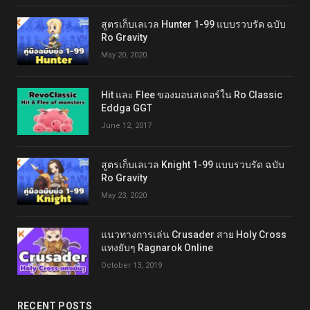
สูตรเก็บเลเวล Hunter 1-99 แบบรวบรัด ฉบับ
Ro Gravity
May 20, 2020
Hit และ Flee ของมอนสเตอร์ใน Ro Classic
Eddga GGT
June 12, 2017
สูตรเก็บเลเวล Knight 1-99 แบบรวบรัด ฉบับ
Ro Gravity
May 23, 2020
แนวทางการเล่น Crusader สาย Holy Cross
แทงยับๆ Ragnarok Online
October 13, 2019
RECENT POSTS