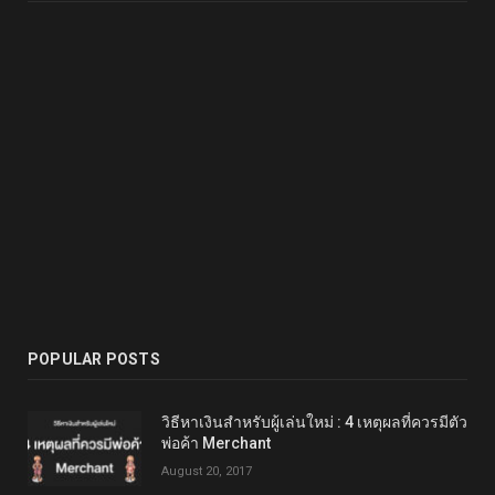
POPULAR POSTS
วิธีหาเงินสำหรับผู้เล่นใหม่ : 4 เหตุผลที่ควรมีตัว
พ่อค้า Merchant
August 20, 2017