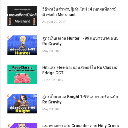
วิธีหาเงินสำหรับผู้เล่นใหม่ : 4 เหตุผลที่ควรมี
ตัวพ่อค้า Merchant
August 20, 2017
สูตรเก็บเลเวล Hunter 1-99 แบบรวบรัด ฉบับ
Ro Gravity
May 20, 2020
Hit และ Flee ของมอนสเตอร์ใน Ro Classic
Eddga GGT
June 12, 2017
สูตรเก็บเลเวล Knight 1-99 แบบรวบรัด ฉบับ
Ro Gravity
May 23, 2020
แนวทางการเล่น Crusader สาย Holy Cross