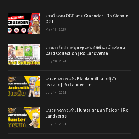
รวมไอเทม OCP สาย Crusader | Ro Classic
GGT
May 19, 2025
รวมการ์ดฝากสมุด คุณสมบัติดี น่าเก็บสะสม
Card Collection | Ro Landverse
July 20, 2024
แนวทางการเล่น Blacksmith สายบู๊ สับ
กระจาย | Ro Landverse
July 14, 2024
แนวทางการเล่น Hunter สายนก Falcon | Ro
Landverse
July 14, 2024