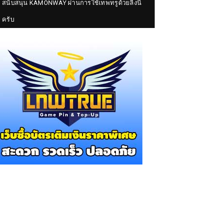
สนับสนุน KAMONWAY ผ่านการใช้เทพทรูด้วยลิ้งนี้
ครับ