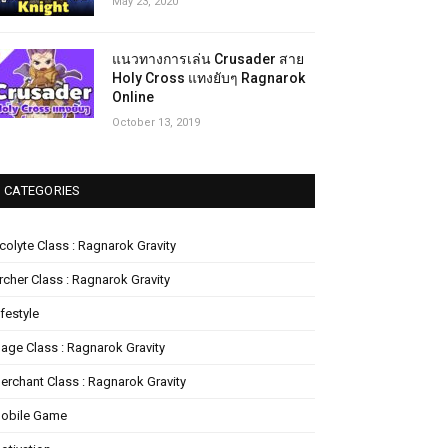
May 23, 2020
แนวทางการเล่น Crusader สาย
Holy Cross แทงยับๆ Ragnarok
Online
October 13, 2019
CATEGORIES
colyte Class : Ragnarok Gravity
rcher Class : Ragnarok Gravity
ifestyle
age Class : Ragnarok Gravity
erchant Class : Ragnarok Gravity
obile Game