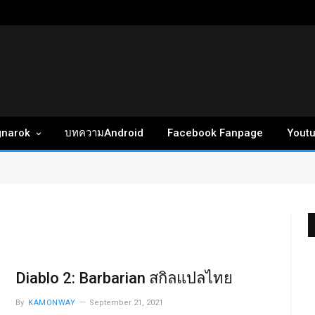
agnarok
บทความAndroid
Facebook Fanpage
Yout
Diablo 2: Barbarian สกิลแปลไทย
By
KAMONWAY
September 21, 2021