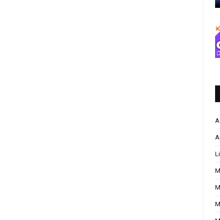
A
A
L
M
M
M