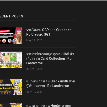
ECENT POSTS
รวมไอเทม OCP สาย Crusader |
Ro Classic GGT
May 19, 2025
รวมการ์ดฝากสมุด คุณสมบัติดี น่า
เก็บสะสม Card Collection | Ro
Landverse
July 20, 2024
แนวทางการเล่น Blacksmith สาย
บู๊ สับกระจาย | Ro Landverse
July 14, 2024
แนวทางการเล่น Hunter สายนก