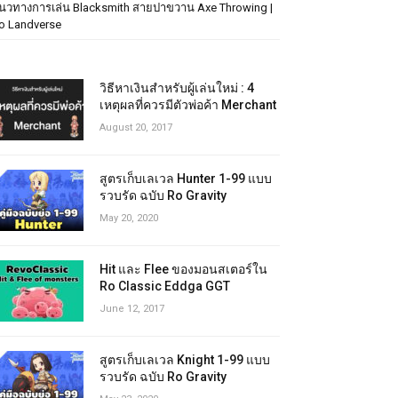
นวทางการเล่น Blacksmith สายปาขวาน Axe Throwing |
o Landverse
วิธีหาเงินสำหรับผู้เล่นใหม่ : 4
เหตุผลที่ควรมีตัวพ่อค้า Merchant
August 20, 2017
สูตรเก็บเลเวล Hunter 1-99 แบบ
รวบรัด ฉบับ Ro Gravity
May 20, 2020
Hit และ Flee ของมอนสเตอร์ใน
Ro Classic Eddga GGT
June 12, 2017
สูตรเก็บเลเวล Knight 1-99 แบบ
รวบรัด ฉบับ Ro Gravity