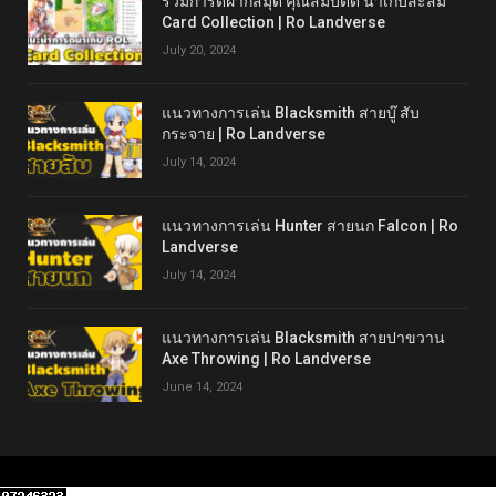
รวมการ์ดฝากสมุด คุณสมบัติดี น่าเก็บสะสม
Card Collection | Ro Landverse
July 20, 2024
แนวทางการเล่น Blacksmith สายบู๊ สับ
กระจาย | Ro Landverse
July 14, 2024
แนวทางการเล่น Hunter สายนก Falcon | Ro
Landverse
July 14, 2024
แนวทางการเล่น Blacksmith สายปาขวาน
Axe Throwing | Ro Landverse
June 14, 2024