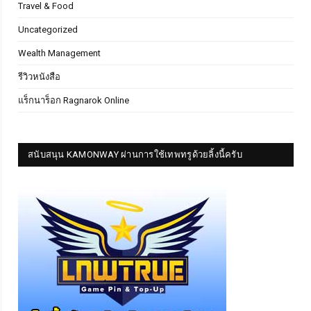
Travel & Food
Uncategorized
Wealth Management
รีวิวหนังสือ
แร็กนาร็อก Ragnarok Online
สนับสนุน KAMONWAY ผ่านการใช้เทพทรูด้วยลิ้งนี้ครับ