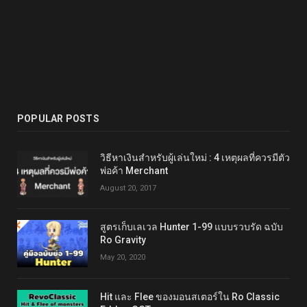
POPULAR POSTS
วิธีหาเงินสำหรับผู้เล่นใหม่ : 4 เหตุผลที่ควรมีตัว
พ่อค้า Merchant
August 20, 2017
สูตรเก็บเลเวล Hunter 1-99 แบบรวบรัด ฉบับ
Ro Gravity
May 20, 2020
Hit และ Flee ของมอนสเตอร์ใน Ro Classic