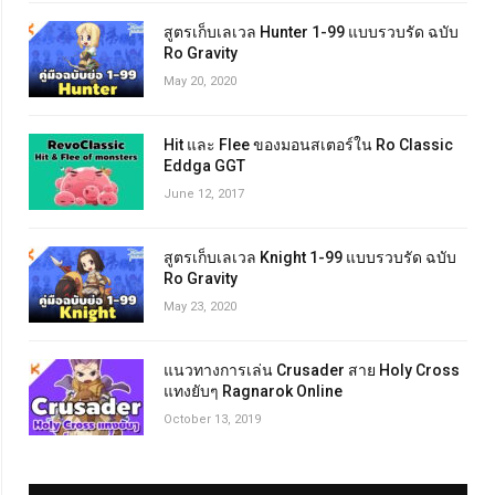
สูตรเก็บเลเวล Hunter 1-99 แบบรวบรัด ฉบับ
Ro Gravity
May 20, 2020
Hit และ Flee ของมอนสเตอร์ใน Ro Classic
Eddga GGT
June 12, 2017
สูตรเก็บเลเวล Knight 1-99 แบบรวบรัด ฉบับ
Ro Gravity
May 23, 2020
แนวทางการเล่น Crusader สาย Holy Cross
แทงยับๆ Ragnarok Online
October 13, 2019