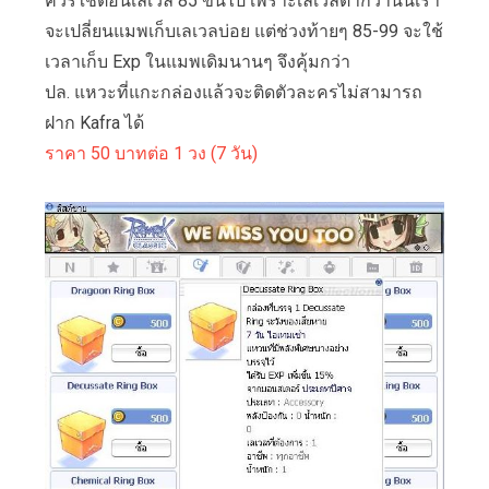
ควรใช้ตอนเลเวล 85 ขึ้นไป เพราะเลเวลต่ำกว่านั้นเรา
จะเปลี่ยนแมพเก็บเลเวลบ่อย แต่ช่วงท้ายๆ 85-99 จะใช้
เวลาเก็บ Exp ในแมพเดิมนานๆ จึงคุ้มกว่า
ปล. แหวะที่แกะกล่องแล้วจะติดตัวละครไม่สามารถ
ฝาก Kafra ได้
ราคา 50 บาทต่อ 1 วง (7 วัน)