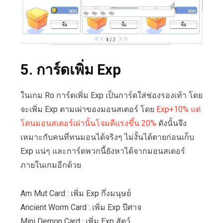
5. การ์ดเพิ่ม Exp
ในเกม Ro การ์ดเพิ่ม Exp เป็นการ์ดใส่ช่องรองเท้า โดย
จะเพิ่ม Exp ตามเผ่าของมอนสเตอร์ โดย
Exp+10% แต่
โดนมอนสเตอร์เผ่านั้นโจมตีแรงขึ้น 20%
ดังนั้นจึง
เหมาะกับคนที่ทนมอนได้จริงๆ ไม่งั้นได้ตายก่อนเก็บ
Exp แน่ๆ และการ์ดพวกนี้ยังหาได้จากมอนสเตอร์
ภายในเกมอีกด้วย
Am Mut Card : เพิ่ม Exp กึ่งมนุษย์
Ancient Worm Card : เพิ่ม Exp ปีศาจ
Mini Demon Card : เพิ่ม Exp สัตว์