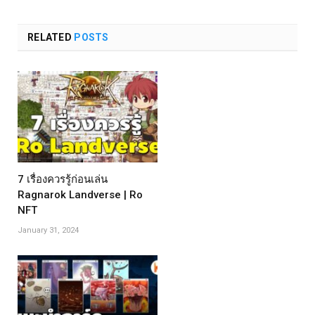
RELATED
POSTS
7 เรื่องควรรู้ก่อนเล่น
Ragnarok Landverse | Ro
NFT
January 31, 2024