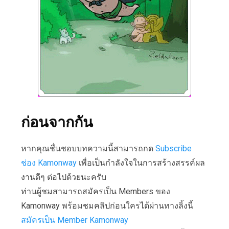
ก่อนจากกัน
หากคุณชื่นชอบบทความนี้สามารถกด
Subscribe
ช่อง Kamonway
เพื่อเป็นกำลังใจในการสร้างสรรค์ผล
งานดีๆ ต่อไปด้วยนะครับ
ท่านผู้ชมสามารถสมัครเป็น Members ของ
Kamonway พร้อมชมคลิปก่อนใครได้ผ่านทางลิ้งนี้
สมัครเป็น Member Kamonway