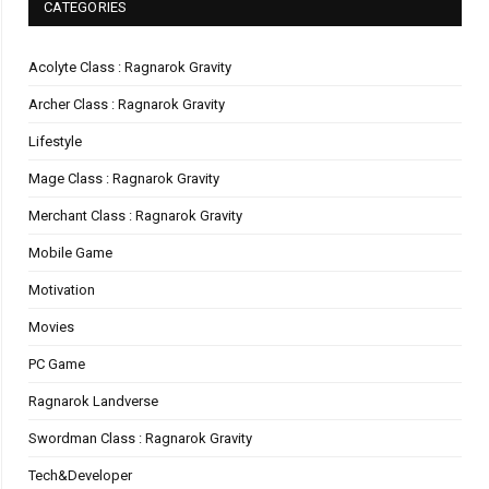
CATEGORIES
Acolyte Class : Ragnarok Gravity
Archer Class : Ragnarok Gravity
Lifestyle
Mage Class : Ragnarok Gravity
Merchant Class : Ragnarok Gravity
Mobile Game
Motivation
Movies
PC Game
Ragnarok Landverse
Swordman Class : Ragnarok Gravity
Tech&Developer