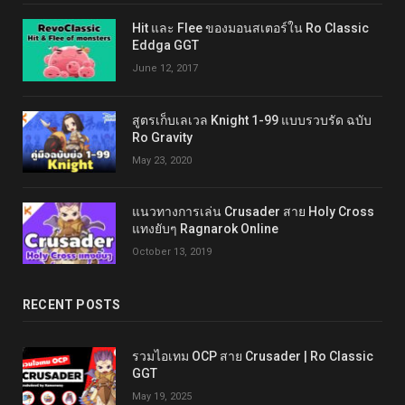
Hit และ Flee ของมอนสเตอร์ใน Ro Classic
Eddga GGT
June 12, 2017
สูตรเก็บเลเวล Knight 1-99 แบบรวบรัด ฉบับ
Ro Gravity
May 23, 2020
แนวทางการเล่น Crusader สาย Holy Cross
แทงยับๆ Ragnarok Online
October 13, 2019
RECENT POSTS
รวมไอเทม OCP สาย Crusader | Ro Classic
GGT
May 19, 2025