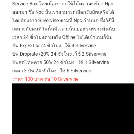
Service Box โดยเมื่อเรากดใช้ไม้คทาจะเรียก Npc
ออกมา ซึ่ง Npc นั้นเราสามารถเลือกรับบัพเสริมได้
โดยต้องจ่าย Silvervine ตามที่ Npc กำหนด ซึ่งวิธีนี้
เหมาะกับคนที่วันนั้นมีเวลาเน้นเยอะๆ เพราะมันนับ
เวลา 24 ชั่วโมงตามจริง Offline ไม่ได้เข้าเกมก็นับ
บัพ Exp+30% 24 ชั่วโมง : ใช้ 4 Silvervine
บัพ Droprate+20% 24 ชั่วโมง : ใช้ 2 Silvervine
บัพลดโทษตาย 50% 24 ชั่วโมง : ใช้ 1 Silvervine
เหมา 3 บัพ 24 ชั่วโมง : ใช้ 6 Silvervine
ราคา 100 บาท ต่อ 10 Silvervine