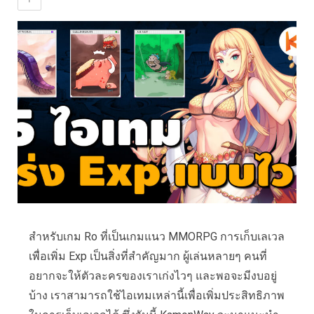
สำหรับเกม Ro ที่เป็นเกมแนว MMORPG การเก็บเลเวล
เพื่อเพิ่ม Exp เป็นสิ่งที่สำคัญมาก ผู้เล่นหลายๆ คนที่
อยากจะให้ตัวละครของเราเก่งไวๆ และพอจะมีงบอยู่
บ้าง เราสามารถใช้ไอเทมเหล่านี้เพื่อเพิ่มประสิทธิภาพ