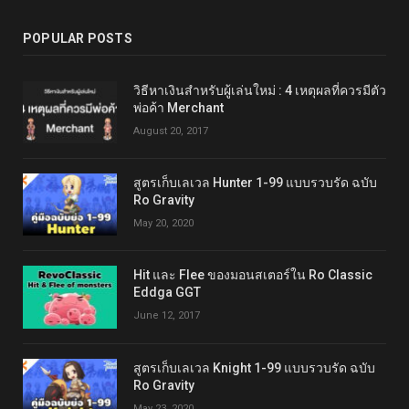
POPULAR POSTS
วิธีหาเงินสำหรับผู้เล่นใหม่ : 4 เหตุผลที่ควรมีตัว
พ่อค้า Merchant
August 20, 2017
สูตรเก็บเลเวล Hunter 1-99 แบบรวบรัด ฉบับ
Ro Gravity
May 20, 2020
Hit และ Flee ของมอนสเตอร์ใน Ro Classic
Eddga GGT
June 12, 2017
สูตรเก็บเลเวล Knight 1-99 แบบรวบรัด ฉบับ
Ro Gravity
May 23, 2020