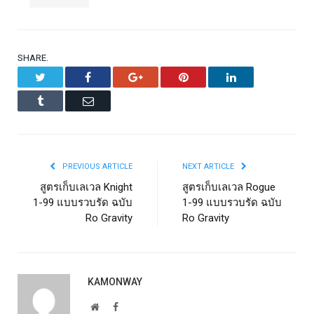
SHARE.
Twitter
Facebook
Google+
Pinterest
LinkedIn
Tumblr
Email
PREVIOUS ARTICLE
NEXT ARTICLE
สูตรเก็บเลเวล Knight
สูตรเก็บเลเวล Rogue
1-99 แบบรวบรัด ฉบับ
1-99 แบบรวบรัด ฉบับ
Ro Gravity
Ro Gravity
KAMONWAY
Website
Facebook