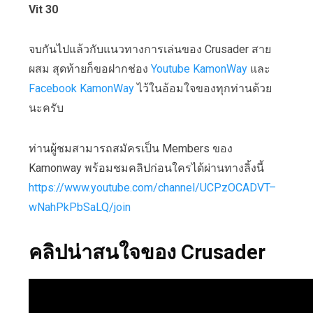
Vit 30
จบกันไปแล้วกับแนวทางการเล่นของ Crusader สาย
ผสม สุดท้ายก็ขอฝากช่อง
Youtube KamonWay
และ
Facebook KamonWay
ไว้ในอ้อมใจของทุกท่านด้วย
นะครับ
ท่านผู้ชมสามารถสมัครเป็น Members ของ
Kamonway พร้อมชมคลิปก่อนใครได้ผ่านทางลิ้งนี้
https://www.youtube.com/channel/UCPzOCADVT–
wNahPkPbSaLQ/join
คลิปน่าสนใจของ Crusader