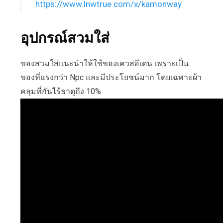
https://www.lnwtrue.com/x/kamonway
อุปกรณ์สวมใส่
ของสวมใส่แนะนำให้ใช้ของเควสอีเดน เพราะเป็น
ของที่แรงกว่า Npc และมีประโยชน์มาก โดยเฉพาะผ้า
คลุมที่กันไร้ธาตุถึง 10%