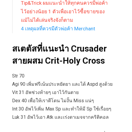
Tip&Trick ผมแนะนำให้ทุกคนควรมีพ่อค้า
ไว้อย่างน้อย 1 ตัวเพื่อเอาไว้ซื้อขายของ
แม้ไม่ได้เล่นจริงจังก็ตาม
4 เหตุผลที่ควรมีตัวพ่อค้า Merchant
สเตตัสที่แนะนำ Crusader
สายผสม Crit-Holy Cross
Str 70
Agi 90 เพิ่มฟรีเน้นประหยัดยา และได้ Aspd สูงด้วย
Vit 31 อัพช่วงท้ายๆ เอาไว้กันตาย
Dex 40 เพื่อให้เราตีโดน ไม่งั้น Miss แน่ๆ
Int 30 อัพไว้เพิ่ม Max Sp และทำให้มี Sp ใช้เรื่อยๆ
Luk 31 อัพไว้เอา Atk และเร่งดาเมจจากคริติคอล