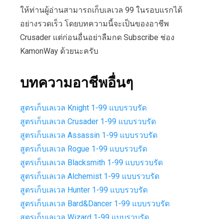
ให้ท่านผู้อ่านสามารถเก็บเลเวล 99 ในรอบแรกได้
อย่างรวดเร็ว โดยบทความนี้จะเป็นของอาชีพ
Crusader แต่ก่อนอื่นอย่าลืมกด Subscribe ช่อง
KamonWay ด้วยนะครับ
บทความอาชีพอื่นๆ
สูตรเก็บเลเวล Knight 1-99 แบบรวบรัด
สูตรเก็บเลเวล Crusader 1-99 แบบรวบรัด
สูตรเก็บเลเวล Assassin 1-99 แบบรวบรัด
สูตรเก็บเลเวล Rogue 1-99 แบบรวบรัด
สูตรเก็บเลเวล Blacksmith 1-99 แบบรวบรัด
สูตรเก็บเลเวล Alchemist 1-99 แบบรวบรัด
สูตรเก็บเลเวล Hunter 1-99 แบบรวบรัด
สูตรเก็บเลเวล Bard&Dancer 1-99 แบบรวบรัด
สูตรเก็บเลเวล Wizard 1-99 แบบรวบรัด