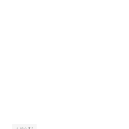
CRUSADER