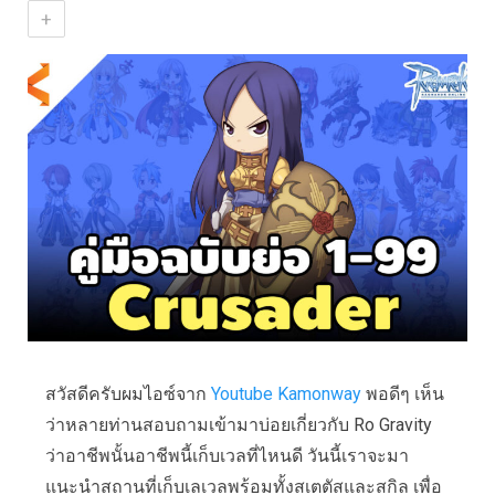
+
สวัสดีครับผมไอซ์จาก
Youtube Kamonway
พอดีๆ เห็น
ว่าหลายท่านสอบถามเข้ามาบ่อยเกี่ยวกับ Ro Gravity
ว่าอาชีพนั้นอาชีพนี้เก็บเวลที่ไหนดี วันนี้เราจะมา
แนะนำสถานที่เก็บเลเวลพร้อมทั้งสเตตัสและสกิล เพื่อ