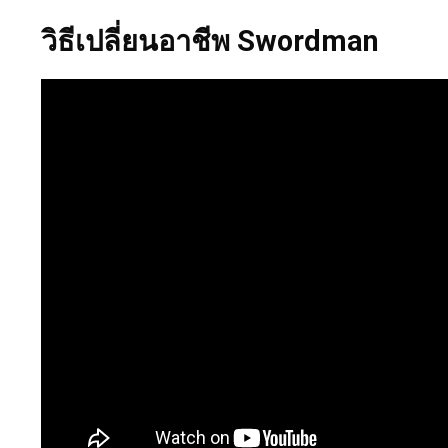
วิธีเปลี่ยนอาชีพ Swordman