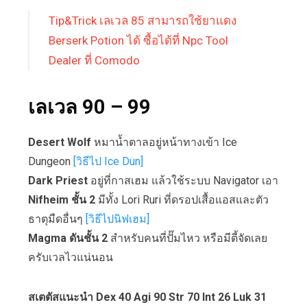
Tip&Trick เลเวล 85 สามารถใช้ยาแดง
Berserk Potion ได้ ซื้อได้ที่ Npc Tool
Dealer ที่ Comodo
เลเวล 90 – 99
Desert Wolf
หมาน้ำตาลอยู่หน้าทางเข้า Ice
Dungeon
[วิธีไป Ice Dun]
Dark Priest
อยู่ที่กาสเฮม แล้วใช้ระบบ Navigator เอา
Nifheim ชั้น 2
มีทั้ง Lori Ruri ที่ดรอปเสื้อแอสและตัว
ธาตุมืดอื่นๆ
[วิธีไปนิฟเฮม]
Magma ดันชั้น 2
สำหรับคนที่ปั๊มไหว หรือมีตี้จัดเลย
ครับเวลไวแน่นอน
สเตตัสแนะนำ Dex 40 Agi 90 Str 70 Int 26 Luk 31