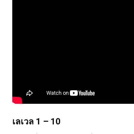
เลเวล 1 – 10