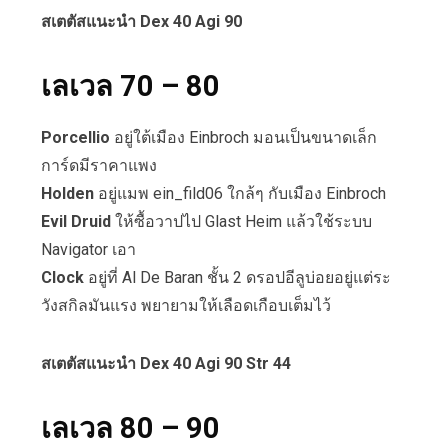
สเตตัสแนะนำ Dex 40 Agi 90
เลเวล 70 – 80
Porcellio
อยู่ใต้เมือง Einbroch มอนเป็นขนาดเล็ก
การ์ดมีราคาแพง
Holden
อยู่แมพ ein_fild06 ใกล้ๆ กับเมือง Einbroch
Evil Druid
ให้ซื้อวาปไป Glast Heim แล้วใช้ระบบ
Navigator เอา
Clock
อยู่ที่ Al De Baran ชั้น 2 ดรอปอีลูบ่อยอยู่แต่ระ
วังสกิลมันแรง พยายามให้เลือดเกือบเต็มไว้
สเตตัสแนะนำ Dex 40 Agi 90 Str 44
เลเวล 80 – 90