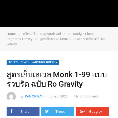
»
»
Home
แร็กนาร็อก Ragnarok Online
Acolyte Class :
»
Ragnarok Gravity
สูตรเก็บเลเวล Monk 1-99 แบบรวบรัด ฉบับ Ro
Gravity
ACOLYTE CLASS : RAGNAROK GRAVITY
สูตรเก็บเลเวล Monk 1-99 แบบ
รวบรัด ฉบับ Ro Gravity
By
KAMONWAY
June 7, 2020
3 Comments
Share
Tweet
Google+