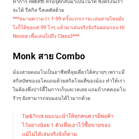
ทำการ Rebirth หรือจุติกลับมาเป็นโนวิท ซึ่งตรงนี้เรา
จะได้ รีสกิล รีสเตตัสด้วย
***หมายความว่า 1-99 ครั้งแรกเราจะเล่นสายไหนยัง
ไงก็ได้ขอแค่ 99 ไวๆ แล้วมาเล่นจริงจังกันตอนรอบ Hi
Novice เพื่อเล่นไปถึง Class3***
Monk สาย Combo
ม้องสายคอมโบเป็นอาชีพที่ลุยเดี่ยวได้สบายๆ เพราะมี
สกิลบัพของอโคแถมด้วยสกิลโจมตีของม้อง ทำให้เรา
ไม่ต้องพึ่งปาร์ตี้ในการเก็บเลเวลเลย แถมถ้ากดคอมโบ
รัวๆ ยังสามารถจบมอนได้ไวมากด้วย
Tip&Trick ผมแนะนำให้ทุกคนควรมีพ่อค้า
ไว้อย่างน้อย 1 ตัวเพื่อเอาไว้ซื้อขายของ
แม้ไม่ได้เล่นจริงจังก็ตาม