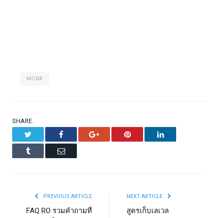
MONK
SHARE.
Twitter
Facebook
Google+
Pinterest
LinkedIn
Tumblr
Email
PREVIOUS ARTICLE
NEXT ARTICLE
FAQ RO รวมคำถามที่
สูตรเก็บเลเวล