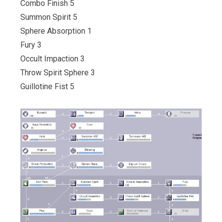
Combo Finish 5
Summon Spirit 5
Sphere Absorption 1
Fury 3
Occult Impaction 3
Throw Spirit Sphere 3
Guillotine Fist 5