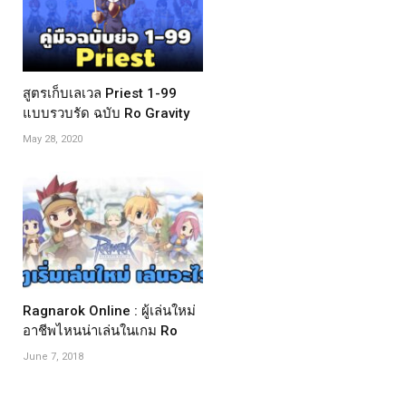
สูตรเก็บเลเวล Priest 1-99
แบบรวบรัด ฉบับ Ro Gravity
May 28, 2020
Ragnarok Online : ผู้เล่นใหม่
อาชีพไหนน่าเล่นในเกม Ro
June 7, 2018