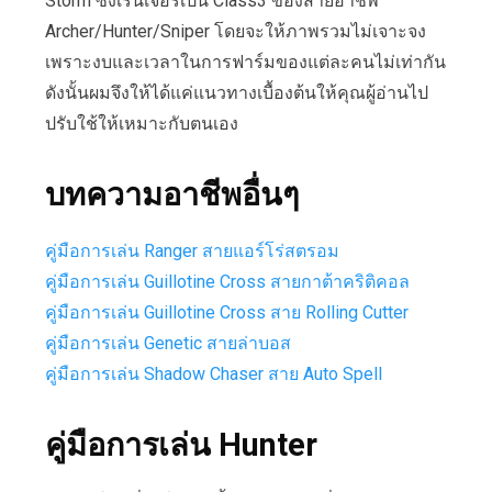
Storm ซึ่งเรนเจอร์เป็น Class3 ของสายอาชีพ
Archer/Hunter/Sniper โดยจะให้ภาพรวมไม่เจาะจง
เพราะงบและเวลาในการฟาร์มของแต่ละคนไม่เท่ากัน
ดังนั้นผมจึงให้ได้แค่แนวทางเบื้องต้นให้คุณผู้อ่านไป
ปรับใช้ให้เหมาะกับตนเอง
บทความอาชีพอื่นๆ
คู่มือการเล่น Ranger สายแอร์โร่สตรอม
คู่มือการเล่น Guillotine Cross สายกาต้าคริติคอล
คู่มือการเล่น Guillotine Cross สาย Rolling Cutter
คู่มือการเล่น Genetic สายล่าบอส
คู่มือการเล่น Shadow Chaser สาย Auto Spell
คู่มือการเล่น Hunter