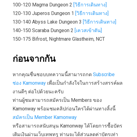
100-120 Magma Dungeon 2
[วิธีการเดินทาง]
120-130 Juperos Dungeon 1
[วิธีการเดินทาง]
130-140 Abyss Lake Dungeon 3
[วิธีการเดินทาง]
140-150 Scaraba Dungeon 2
[เควสเข้าดัน]
150-175 Bifrost, Nightmare Glastheim, NCT
ก่อนจากกัน
หากคุณชื่นชอบบทความนี้สามารถกด
Subscribe
ช่อง Kamonway
เพื่อเป็นกำลังใจในการสร้างสรรค์ผล
งานดีๆ ต่อไปด้วยนะครับ
ท่านผู้ชมสามารถสมัครเป็น Members ของ
Kamonway พร้อมชมคลิปก่อนใครได้ผ่านทางลิ้งนี้
สมัครเป็น Member Kamonway
หรือสามารถสนับสนุน Kamonway ได้โดยการซื้อบัตร
เติมเงินผ่านเว็บเทพทรู ท่านจะได้ส่วนลดค่าบัตรเท่า