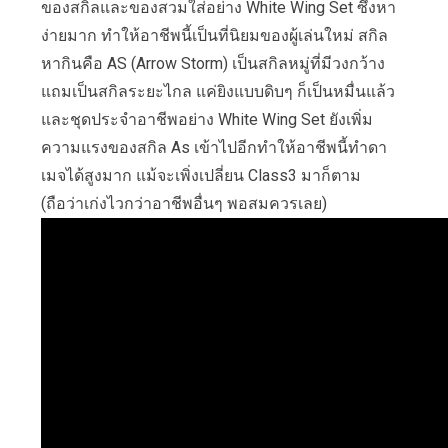
ของสกิลและของสวมใส่อย่าง White Wing Set ซึ่งหา
ง่ายมาก ทำให้อาชีพนี้เป็นที่นิยมของผู้เล่นใหม่ สกิล
หากินคือ AS (Arrow Storm) เป็นสกิลหมู่ที่มีวงกว้าง
แถมเป็นสกิลระยะไกล แค่ยิงแบบดิบๆ ก็เป็นหมื่นแล้ว
และชุดประจำอาชีพอย่าง White Wing Set ยังเพิ่ม
ความแรงของสกิล As เข้าไปอีกทำให้อาชีพนี้ทำดา
เมจได้สูงมาก แม้จะเพิ่งเปลี่ยน Class3 มาก็ตาม
(ถือว่าเก่งไวกว่าอาชีพอื่นๆ พอสมควรเลย)