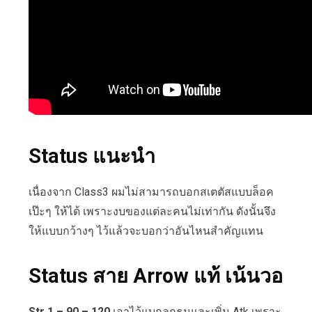
Status แนะนำ
เนื่องจาก Class3 ผมไม่สามารถบอกสเตตัสแบบล็อค
เป๊ะๆ ให้ได้ เพราะงบของแต่ละคนไม่เท่ากัน ดังนั้นจึง
ให้แบบกว้างๆ ไว้แล้วจะบอกว่าอันไหนสำคัญแทน
Status สาย Arrow แท้ เน้นวอ
Str 1 – 90 – 120
เอาไว้แบกลูกธนูและเพิ่ม Atk เพราะ