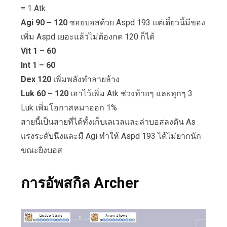
= 1 Atk
Agi 90 – 120
ซอยบอสด้วย Aspd 193 แต่เดี๋ยวนี้มีของ
เพิ่ม Aspd เยอะแล้วไม่ต้องกด 120 ก็ได้
Vit 1 – 60
Int 1 – 60
Dex 120
เพิ่มพลังทำลายล้าง
Luk 60 – 120
เอาไว้เพิ่ม Atk ช่วงท้ายๆ และทุกๆ 3
Luk เพิ่มโอกาสหมาออก 1%
สายนี้เป็นสายที่ได้ทั้งเก็บเลเวลและล่าบอสลงดัน As
แรงระดับนึงและมี Agi ทำให้ Aspd 193 ได้ไม่ยากนัก
ขณะยิงบอส
การอัพสกิล Archer