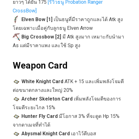
ยาวๆ ได้ยัน 175
[รีวิวธนู Probation Ranger
CrossBow]
Elven Bow [1]
เป็นธนูที่มีราคาถูกและได้ Atk สูง
โดยเฉพาะเมื่อคู่กับลูกธนู Elven Arrow
Big Crossbow [2]
มี Atk สูงมาก เหมาะกับนำมา
As แต่มีราคาแพง และใช้ Sp สูง
Weapon Card
White Knight Card
ATK + 15 และเพิ่มพลังโจมตี
ต่อขนาดกลางและใหญ่ 20%
Archer Skeleton Card
เพิ่มพลังโจมตีของการ
โจมตีระยะไกล 15%
Hunter Fly Card
มีโอกาส 3% ที่จะดูด Hp 15%
จากดาเมจที่ทำได้
Abysmal Knight Card
เอาไว้ตีบอส