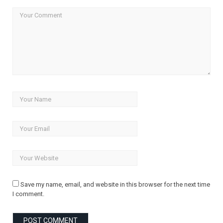
Save my name, email, and website in this browser for the next time
I comment.