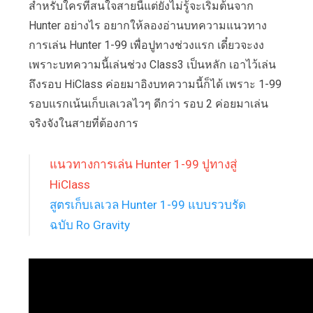
สำหรับใครที่สนใจสายนี้แต่ยังไม่รู้จะเริ่มต้นจาก
Hunter อย่างไร อยากให้ลองอ่านบทความแนวทาง
การเล่น Hunter 1-99 เพื่อปูทางช่วงแรก เดี๋ยวจะงง
เพราะบทความนี้เล่นช่วง Class3 เป็นหลัก เอาไว้เล่น
ถึงรอบ HiClass ค่อยมาอิงบทความนี้ก็ได้ เพราะ 1-99
รอบแรกเน้นเก็บเลเวลไวๆ ดีกว่า รอบ 2 ค่อยมาเล่น
จริงจังในสายที่ต้องการ
แนวทางการเล่น Hunter 1-99 ปูทางสู่
HiClass
สูตรเก็บเลเวล Hunter 1-99 แบบรวบรัด
ฉบับ Ro Gravity