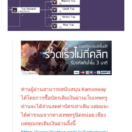
ท่านผู้อ่านสามารถสนับสนุน Kamonway
ได้โดยการซื้อบัตรเติมเงินผ่านเว็บเทพทรู
ท่านจะได้ส่วนลดค่าบัตรเท่าเดิม แต่ผมจะ
ได้ค่าขนมจากทางเทพทรูนิดหน่อย เพียง
แค่คุณกดเติมเงินผ่านลิ้งนี้
https://www.lnwtrue.com/x/kamonway