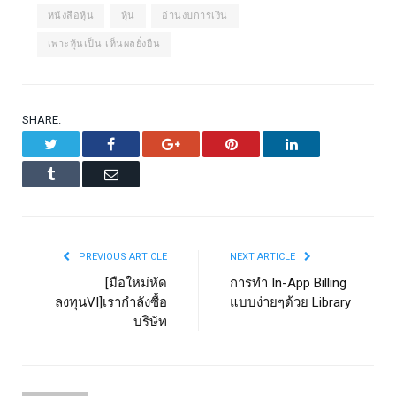
หนังสือหุ้น
หุ้น
อ่านงบการเงิน
เพาะหุ้นเป็น เห็นผลยั่งยืน
SHARE.
Twitter
Facebook
Google+
Pinterest
LinkedIn
Tumblr
Email
PREVIOUS ARTICLE
NEXT ARTICLE
[มือใหม่หัด
การทำ In-App Billing
ลงทุนVI]เรากำลังซื้อ
แบบง่ายๆด้วย Library
บริษัท