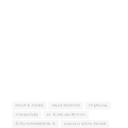
PHILIP A. FISHER
VALUE INVESTOR
กวี ชูกิจเกษม
การลงทุนในหุ้น
ดร. นิเวศน์ เหมวชิรวรากร
นิ้วโป้ง FUNDAMENTAL VI
ลงทุนอย่าง วอร์เรน บัฟเฟตต์